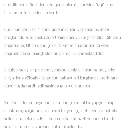
araç liftleridir. Bu liftlerin de genel olarak kendisine özgü olan
birtakım kullanım alanları vardır.
Durumun gereksinimlerine göre insanları yaşamda bu liftler
araçlarında kullanmak üzere temin etmeye çalışmaktalar. Çift kollu
engelli araç liftleri daha çok birtakım kamu araçlarında veya
doğrudan ticari amaçlı olan araçlarda kullanılmaktadırlar.
Oldukça geniş bir platform yapısına sahip olmaları ve araç arka
girişlerinde yükseklik açısından beklentileri karşılaması bu liftlerin
günümüzde tercih edilmesinde etken unsurlardır.
Yine bu liftler de boyutları açısından çok ideal bir yapıya sahip
oldukları için, ilgili araçta önemli bir yeri işgal etmeden rahatlıkla
kullanılabilmekteler. Bu liftlerin en önemli özelliklerinden biri de
kaymaz bir zemin yapısına sahip olmalarıdır.