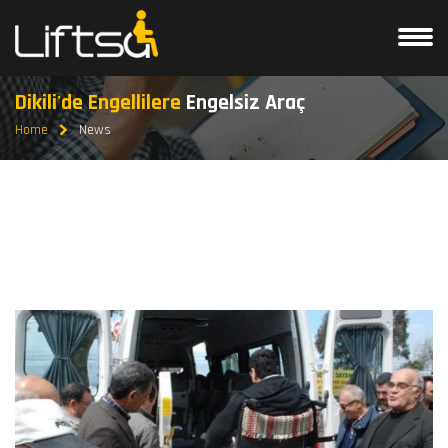
Dikili'de Engellilere
Engelsiz Araç
Home
News