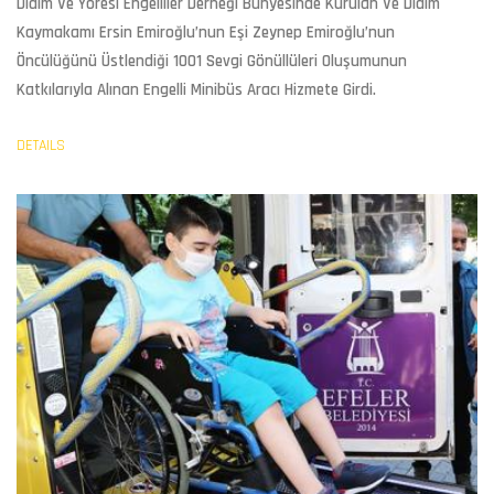
Didim Ve Yöresi Engelliler Derneği Bünyesinde Kurulan Ve Didim
Kaymakamı Ersin Emiroğlu’nun Eşi Zeynep Emiroğlu’nun
Öncülüğünü Üstlendiği 1001 Sevgi Gönüllüleri Oluşumunun
Katkılarıyla Alınan Engelli Minibüs Aracı Hizmete Girdi.
DETAILS