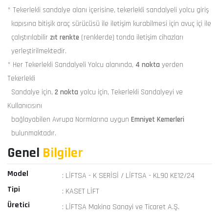
* Tekerlekli sandalye alanı içerisine, tekerlekli sandalyeli yolcu giriş
kapısına bitişik araç sürücüsü ile iletişim kurabilmesi için avuç içi ile
çalıştırılabilir
zıt renkte
(renklerde) tonda iletişim cihazları
yerleştirilmektedir.
* Her Tekerlekli Sandalyeli Yolcu alanında,
4 nokta
yerden
Tekerlekli
Sandalye için,
2 nokta
yolcu için, Tekerlekli Sandalyeyi ve
Kullanıcısını
bağlayabilen Avrupa Normlarına uygun
Emniyet Kemerleri
bulunmaktadır.
Genel
Bilgiler
Model
: LİFTSA - K SERİSİ / LİFTSA - KL90 KE12/24
Tipi
: KASET LİFT
Üretici
: LİFTSA Makina Sanayi ve Ticaret A.Ş.