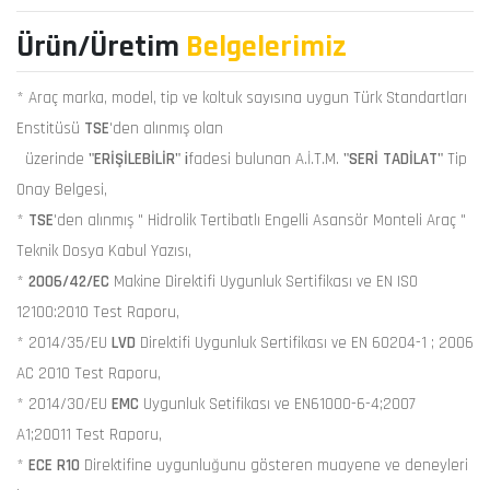
Ürün/Üretim
Belgelerimiz
* Araç marka, model, tip ve koltuk sayısına uygun Türk Standartları
Enstitüsü
TSE
'den alınmış olan
üzerinde
"ERİŞİLEBİLİR" i
fadesi bulunan A.İ.T.M.
"SERİ TADİLAT"
Tip
Onay Belgesi,
*
TSE
'den alınmış " Hidrolik Tertibatlı Engelli Asansör Monteli Araç "
Teknik Dosya Kabul Yazısı,
*
2006/42/EC
Makine Direktifi Uygunluk Sertifikası ve EN ISO
12100:2010 Test Raporu,
* 2014/35/EU
LVD
Direktifi Uygunluk Sertifikası ve EN 60204-1 ; 2006
AC 2010 Test Raporu,
* 2014/30/EU
EMC
Uygunluk Setifikası ve EN61000-6-4;2007
A1;20011 Test Raporu,
*
ECE R10
Direktifine uygunluğunu gösteren muayene ve deneyleri