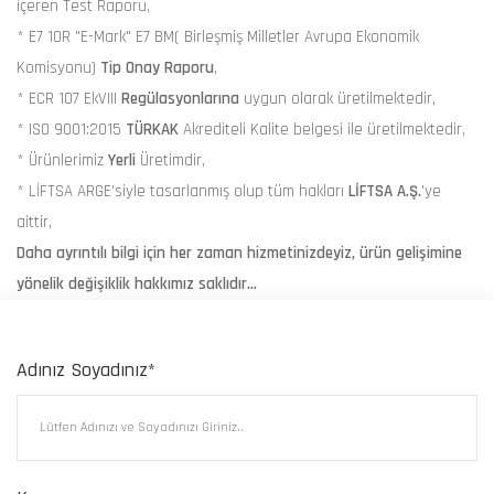
içeren Test Raporu,
* E7 10R "E-Mark" E7 BM( Birleşmiş Milletler Avrupa Ekonomik
Komisyonu)
Tip Onay Raporu
,
* ECR 107 EkVIII
Regülasyonlarına
uygun olarak üretilmektedir,
* ISO 9001:2015
TÜRKAK
Akrediteli Kalite belgesi ile üretilmektedir,
* Ürünlerimiz
Yerli
Üretimdir,
* LİFTSA ARGE'siyle tasarlanmış olup tüm hakları
LİFTSA A.Ş.
'ye
aittir,
Daha ayrıntılı bilgi için her zaman hizmetinizdeyiz, ürün gelişimine
yönelik değişiklik hakkımız saklıdır...
Adınız Soyadınız*