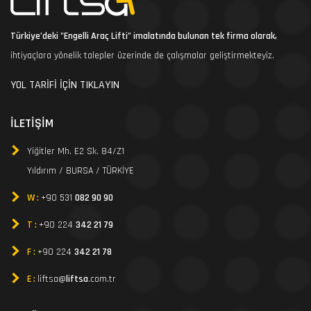
Türkiye’deki "Engelli Araç Lifti" imalatında bulunan tek firma olarak,
ihtiyaçlara yönelik talepler üzerinde de çalışmalar geliştirmekteyiz.
YOL TARİFİ İÇİN TIKLAYIN
İLETIŞIM
Yiğitler Mh. E2 Sk. 84/Z1
Yıldırım / BURSA / TÜRKİYE
W :
+90 531
082 90 90
T :
+90 224
342 21 79
F :
+90 224
342 21 78
E :
liftsa@
liftsa
.com.tr